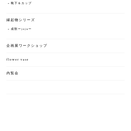
靴下＆カップ
縁起物シリーズ
成獣ーjojuー
企画展ワークショップ
flower vase
内覧会