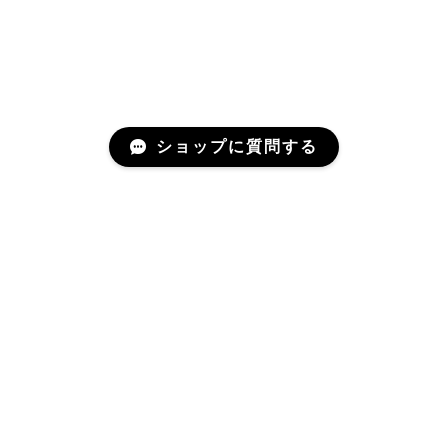
ショップに質問する
SoryuGama
プライバシーポリシー
特定商取引法に基づく表記
© SoryuGama All rights reserved.