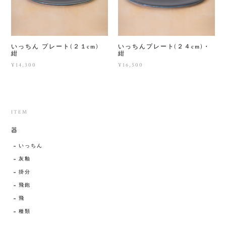
いっちん プレート(２１cm)
いっちんプレート(２４cm)・
紺
紺
¥14,300
¥16,500
ITEM
器
いっちん
灰釉
掛分
飛鉋
飛
種類