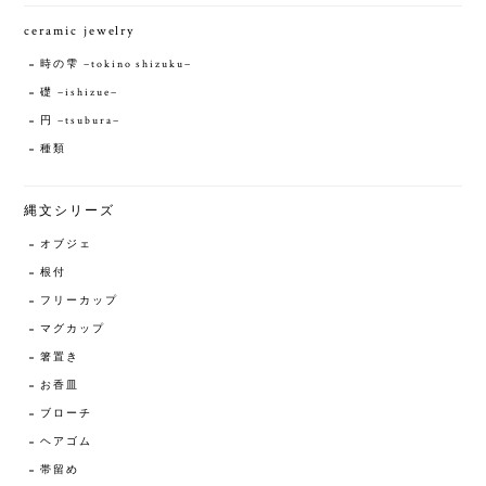
ceramic jewelry
時の雫 −tokino shizuku−
礎 −ishizue−
円 −tsubura−
種類
縄文シリーズ
オブジェ
根付
フリーカップ
マグカップ
箸置き
お香皿
ブローチ
ヘアゴム
帯留め