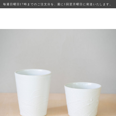
毎週日曜日17時までのご注文分を、週に1回翌月曜日に発送いたします。