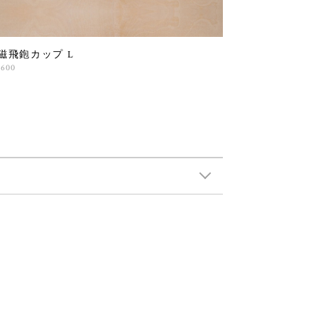
磁飛鉋カップ L
,600