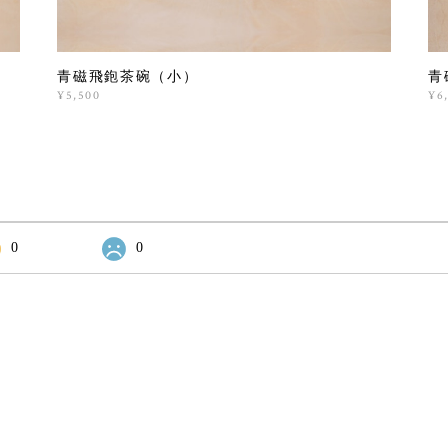
青磁飛鉋茶碗（小）
青
¥5,500
¥6
0
0