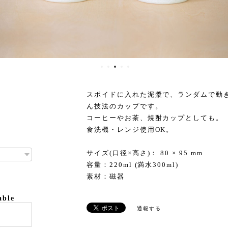
スポイドに入れた泥漿で、ランダムで動
ん技法のカップです。
コーヒーやお茶、焼酎カップとしても。
食洗機・レンジ使用OK。
サイズ(口径×高さ)： 80 × 95 mm
容量：220ml (満水300ml)
素材：磁器
able
通報する