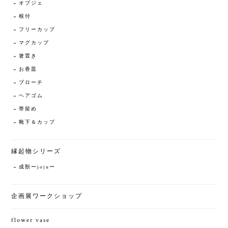
オブジェ
根付
フリーカップ
マグカップ
箸置き
お香皿
ブローチ
ヘアゴム
帯留め
靴下＆カップ
縁起物シリーズ
成獣ーjojuー
企画展ワークショップ
flower vase