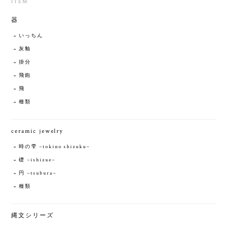
ITEM
器
いっちん
灰釉
掛分
飛鉋
飛
種類
ceramic jewelry
時の雫 −tokino shizuku−
礎 −ishizue−
円 −tsubura−
種類
縄文シリーズ