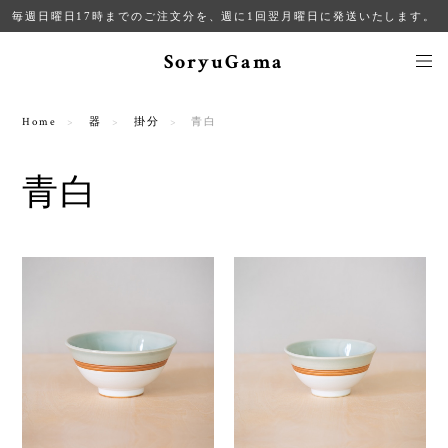
毎週日曜日17時までのご注文分を、週に1回翌月曜日に発送いたします。
SoryuGama
Home
器
掛分
青白
青白