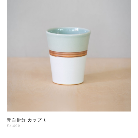
青白掛分 カップ L
¥6,600