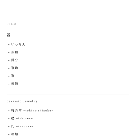
ITEM
器
いっちん
灰釉
掛分
飛鉋
飛
種類
ceramic jewelry
時の雫 −tokino shizuku−
礎 −ishizue−
円 −tsubura−
種類