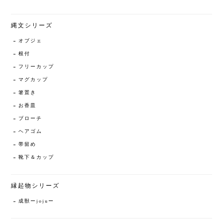
縄文シリーズ
オブジェ
根付
フリーカップ
マグカップ
箸置き
お香皿
ブローチ
ヘアゴム
帯留め
靴下＆カップ
縁起物シリーズ
成獣ーjojuー