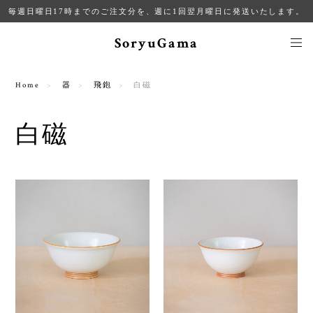
毎週日曜日17時までのご注文分を、週に1回翌月曜日に発送いたします。
SoryuGama
Home
器
飛鉋
白磁
白磁