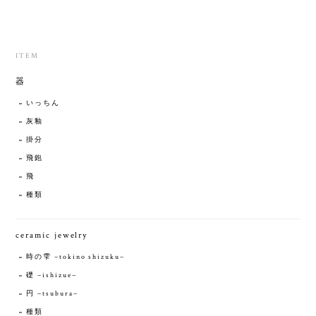
ITEM
器
いっちん
灰釉
掛分
飛鉋
飛
種類
ceramic jewelry
時の雫 −tokino shizuku−
礎 −ishizue−
円 −tsubura−
種類