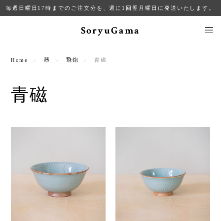
毎週日曜日17時までのご注文分を、週に1回翌月曜日に発送いたします。
SoryuGama
Home
器
飛鉋
青磁
青磁