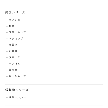
縄文シリーズ
オブジェ
根付
フリーカップ
マグカップ
箸置き
お香皿
ブローチ
ヘアゴム
帯留め
靴下＆カップ
縁起物シリーズ
成獣ーjojuー