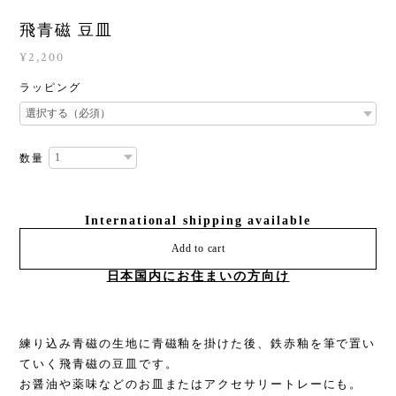
飛青磁 豆皿
¥2,200
ラッピング
数量
International shipping available
Add to cart
日本国内にお住まいの方向け
練り込み青磁の生地に青磁釉を掛けた後、鉄赤釉を筆で置い
ていく飛青磁の豆皿です。
お醤油や薬味などのお皿またはアクセサリートレーにも。